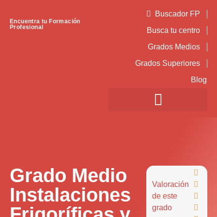
Buscador FP
Encuentra tu Formación
Profesional
Busca tu centro
Grados Medios
Grados Superiores
Blog
Grado Medio

Valoración

Instalaciones
de este

Frigoríficas y
grado
