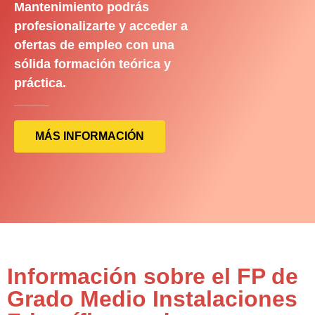
Mantenimiento podrás
profesionalizarte y acceder a
ofertas de empleo con una
sólida formación teórica y
práctica.
MÁS INFORMACIÓN
Información sobre el FP de
Grado Medio Instalaciones