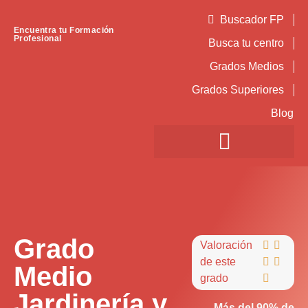
Buscador FP
Encuentra tu Formación
Profesional
Busca tu centro
Grados Medios
Grados Superiores
Blog
Grado
Valoración


de este


Medio
grado

Jardinería y
Más del 90% de