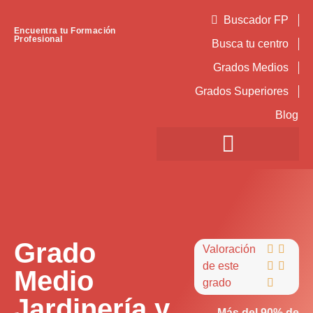
Buscador FP
Encuentra tu Formación
Profesional
Busca tu centro
Grados Medios
Grados Superiores
Blog
Grado
Valoración


de este


Medio
grado

Jardinería y
Más del 90% de