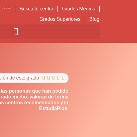
or FP
Busca tu centro
Grados Medios
Grados Superiores
Blog
ción de este grado





 las personas que han pedido
grado medio, valoran de forma
los centros recomendados por
EstudiaPlus.