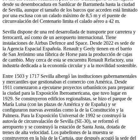
desde su desembocadura en Sanlúcar de Barrameda hasta la ciudad
de Sevilla, aunque el tamaño de los barcos que acceden está limitado
por una esclusa con un calado máximo de 8,5 m y el puente de
circunvalación del Centenario limita el calado aéreo a 42 m.​
Sevilla dispone de una red desarrollada de transporte por carretera y
ferrocarril, así como de un aeropuerto internacional. Tiene
instalaciones de Airbus Defence and Space.​ Desde 2022 es sede de
la Agencia Espacial Española.​ Renault y Geely tienen en el barrio
de San Jerónimo una fábrica de Horse para la producción de cajas
de cambio.​​ Muy cerca de esta se encuentra Renault Refactory, una
industria dedicada a la economía circular y a la movilidad sostenible.​
Entre 1503 y 1717 Sevilla albergó las instituciones gubernamentales
y mercantiles que gestionaban el comercio con América.​​ Desde
1911 comenzaron a ejecutarse proyectos urbanísticos para preparar
la ciudad para la Exposición Iberoamericana, que tuvo lugar en
1929. Se construyeron edificios regionalistas, se hizo el parque de
María Luisa (con las plazas de América y de España) y se
configuraron nuevas avenidas como la de la Constitución y la
Palmera.​ Para la Exposición Universal de 1992 se construyó la
autovía de circunvalación de Sevilla (SE-30), se reformó el
aeropuerto y se construyó la estación de Santa Justa, dotada de
trenes de alta velocidad. Los pabellones de la muestra se
construyeron en la Isla de la Cartuja, que después acogió la sede del