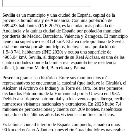
Sevilla
es un municipio y una ciudad de España, capital de la
provincia homónima y de Andalucía.​ Con una población de
689 423 habitantes
(INE 2025),​ es la ciudad más poblada de
Andalucía y la quinta ciudad de España por población municipal,
por detrás de Madrid, Barcelona, Valencia y Zaragoza. El municipio
tiene una superficie de 141,4 km².​ El área metropolitana de Sevilla
está compuesta por 46 municipios, incluye a una población de
1 548 741 habitantes (INE 2020) y ocupa una superficie de
4905,04 km².​ Sevilla, al disponer de su Real Alcázar, es una de las
cuatro ciudades donde la familia real española tiene residencia
oficial, junto con Madrid, Barcelona y Palma.
Posee un gran casco histórico.​ Entre sus monumentos más
representativos se encuentran la catedral (que incluye la Giralda), el
Alcázar, el Archivo de Indias y la Torre del Oro, los tres primeros
declarados Patrimonio de la Humanidad por la Unesco en 1987.​
Debido a su riqueza patrimonial y a los eventos que alberga,​ recibe a
numerosos visitantes nacionales y extranjeros. En 2025 hubo 7,4
millones de pernoctaciones y cuenta con 269 hoteles,​ habiéndose
limitado en los últimos años las viviendas con fines turísticos.​ ​
Es la única ciudad interior de España con puerto, situado a unos
90 km del océano Atlántico, pues el río Guadalquivir es navegable