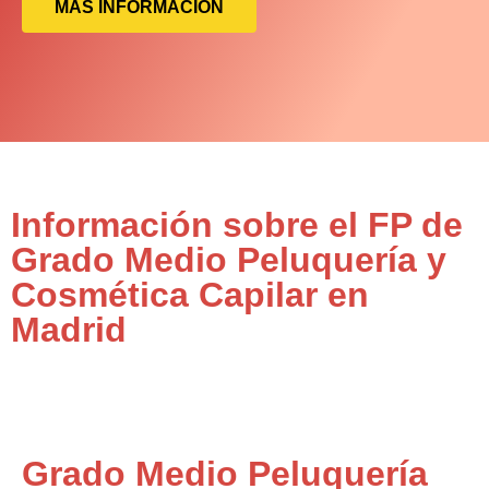
MÁS INFORMACIÓN
Información sobre el FP de
Grado Medio Peluquería y
Cosmética Capilar en
Madrid
Grado Medio Peluquería