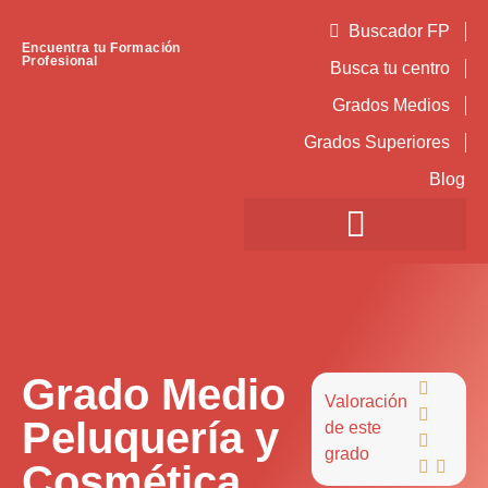
Buscador FP
Encuentra tu Formación
Profesional
Busca tu centro
Grados Medios
Grados Superiores
Blog
Grado Medio

Valoración

Peluquería y
de este

grado
Cosmética

