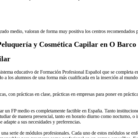
rado medio, valoran de forma muy positiva los centros recomendados p
Peluquería y Cosmética Capilar en O Barco
ilar
stema educativo de Formación Profesional Español que se completa en 
do a los alumnos de una forma más cualificada en la inserción al mundo 
as, con prácticas en clase, prácticas en empresas para poner en práctica
 un FP medio es completamente factible en España. Tanto instituciones 
tudiar de manera presencial, tanto en horario diurno como nocturno, o in
 se adapte a sus necesidades y preferencias.
una serie de módulos profesionales. Cada uno de estos módulos se enfoca