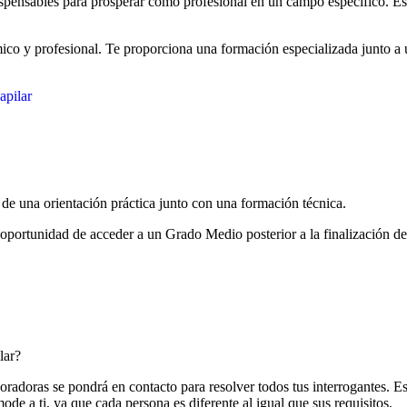
dispensables para prosperar como profesional en un campo específico. E
co y profesional. Te proporciona una formación especializada junto a un
apilar
e una orientación práctica junto con una formación técnica.
a oportunidad de acceder a un Grado Medio posterior a la finalización d
lar?
oradoras se pondrá en contacto para resolver todos tus interrogantes. E
de a ti, ya que cada persona es diferente al igual que sus requisitos.