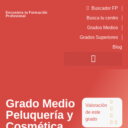
Buscador FP
Encuentra tu Formación
Profesional
Busca tu centro
Grados Medios
Grados Superiores
Blog
Grado Medio

Valoración

Peluquería y
de este

grado
Cosmética

