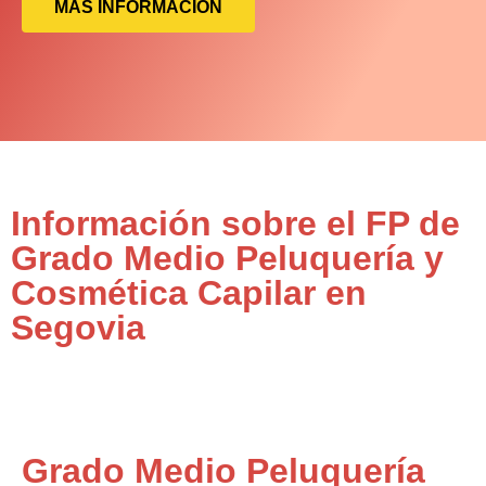
MÁS INFORMACIÓN
Información sobre el FP de
Grado Medio Peluquería y
Cosmética Capilar en
Segovia
Grado Medio Peluquería