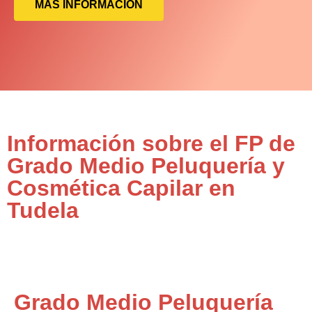
MÁS INFORMACIÓN
Información sobre el FP de
Grado Medio Peluquería y
Cosmética Capilar en
Tudela
Grado Medio Peluquería