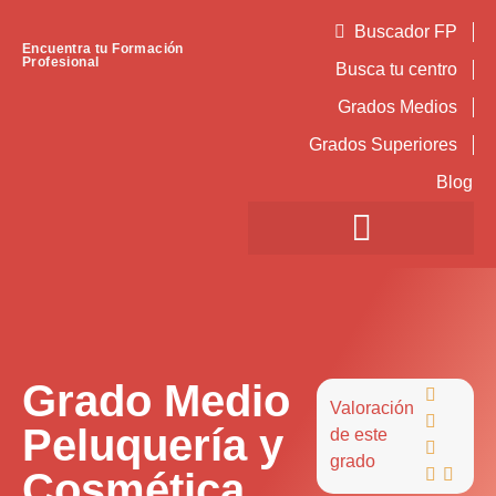
Buscador FP
Encuentra tu Formación
Profesional
Busca tu centro
Grados Medios
Grados Superiores
Blog
Grado Medio

Valoración

Peluquería y
de este

grado
Cosmética

