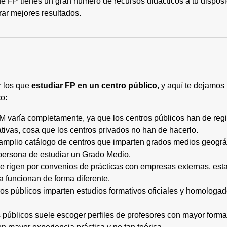
 FP tienes un gran número de recursos didácticos a tu disposic
rar mejores resultados.
r los que
estudiar FP en un centro público
, y aquí te dejamos
o:
M varía completamente, ya que los centros públicos han de regi
tivas, cosa que los centros privados no han de hacerlo.
 amplio catálogo de centros que imparten grados medios geogr
persona de estudiar un Grado Medio.
 se rigen por convenios de prácticas con empresas externas, e
a funcionan de forma diferente.
tros públicos imparten estudios formativos oficiales y homologa
os públicos suele escoger perfiles de profesores con mayor for