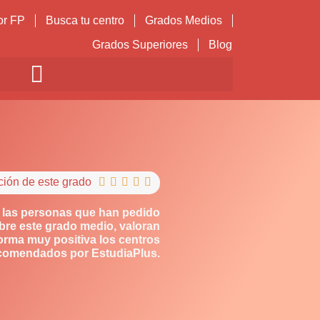
or FP
Busca tu centro
Grados Medios
Grados Superiores
Blog
ción de este grado





 las personas que han pedido
bre este grado medio, valoran
orma muy positiva los centros
comendados por EstudiaPlus.