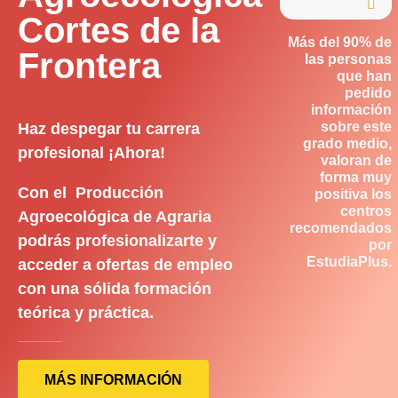

Cortes de la
Más del 90% de
Frontera
las personas
que han
pedido
información
sobre este
Haz despegar tu carrera
grado medio,
profesional ¡Ahora!
valoran de
forma muy
Con el Producción
positiva los
centros
Agroecológica de Agraria
recomendados
podrás profesionalizarte y
por
EstudiaPlus.
acceder a ofertas de empleo
con una sólida formación
teórica y práctica.
MÁS INFORMACIÓN