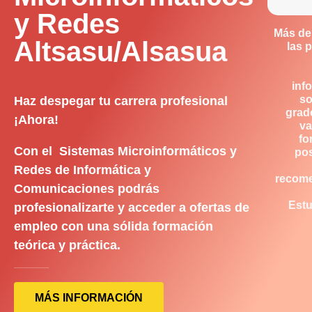
y Redes
Más de
Altsasu/Alsasua
las 
inf
so
Haz despegar tu carrera profesional
grad
¡Ahora!
va
fo
Con el Sistemas Microinformáticos y
pos
Redes de Informática y
recom
Comunicaciones podrás
Estu
profesionalizarte y acceder a ofertas de
empleo con una sólida formación
teórica y práctica.
MÁS INFORMACIÓN