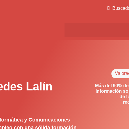
Buscad
Valora
edes Lalín
Más del 90% de
información so
de f
re
nformática y Comunicaciones
empleo con una sólida formación