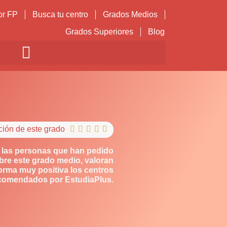
or FP
Busca tu centro
Grados Medios
Grados Superiores
Blog
ción de este grado





 las personas que han pedido
bre este grado medio, valoran
orma muy positiva los centros
comendados por EstudiaPlus.