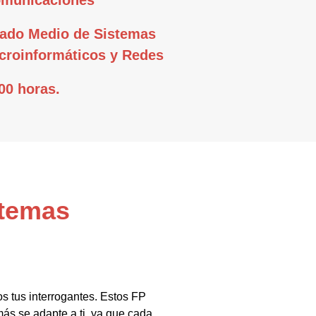
ado Medio de Sistemas
croinformáticos y Redes
00 horas.
stemas
s tus interrogantes. Estos FP
ás se adapte a ti, ya que cada