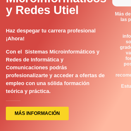
y Redes Utiel
Más de
las 
Haz despegar tu carrera profesional
inf
¡Ahora!
so
grad
Con el Sistemas Microinformáticos y
va
fo
Redes de Informática y
pos
Comunicaciones podrás
profesionalizarte y acceder a ofertas de
recom
empleo con una sólida formación
Estu
teórica y práctica.
MÁS INFORMACIÓN