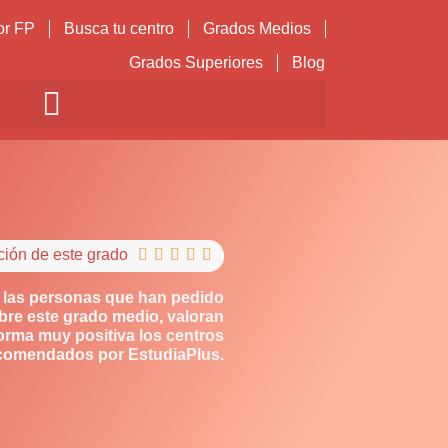
or FP
Busca tu centro
Grados Medios
Grados Superiores
Blog
ción de este grado





 las personas que han pedido
bre este grado medio, valoran
orma muy positiva los centros
comendados por EstudiaPlus.