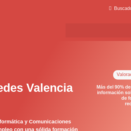
Buscad
Valora
edes Valencia
Más del 90% de
información so
de f
re
nformática y Comunicaciones
empleo con una sólida formación