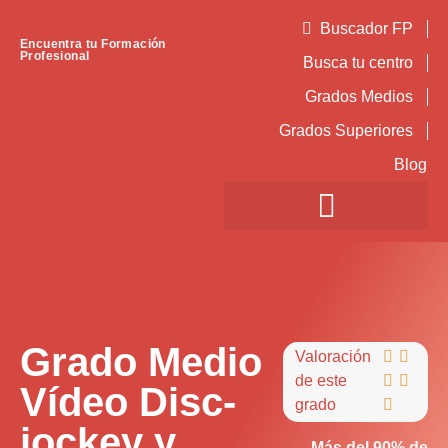
Buscador FP
Encuentra tu Formación
Profesional
Busca tu centro
Grados Medios
Grados Superiores
Blog
Grado Medio
Valoración


de este


Vídeo Disc-
grado

jockey y
Más del 90% de