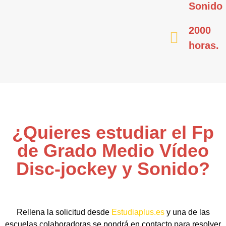
Sonido
2000
horas.
¿Quieres estudiar el Fp
de Grado Medio Vídeo
Disc-jockey y Sonido?
Rellena la solicitud desde
Estudiaplus.es
y una de las
escuelas colaboradoras se pondrá en contacto para resolver