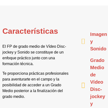
Características
Imagen
y
El FP de grado medio de Vídeo Disc-
Sonido
jockey y Sonido se constituye de un
enfoque práctico junto con una
Grado
formación técnica.
Medio
Te proporciona prácticas profesionales
de
para aventurarte en el campo y la
Vídeo
posibilidad de acceder a un Grado
Disc-
Medio posterior a la finalización del
jockey
grado medio.
y