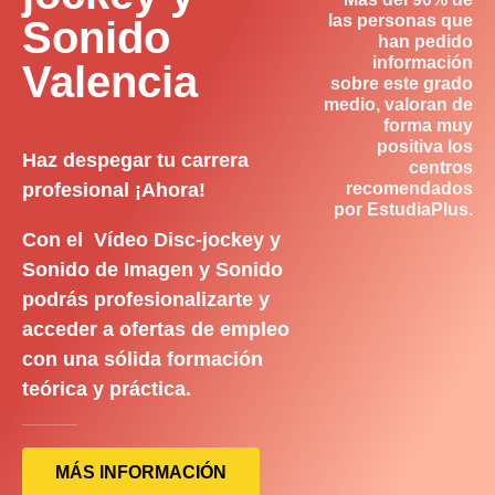
las personas que
Sonido
han pedido
información
Valencia
sobre este grado
medio, valoran de
forma muy
positiva los
Haz despegar tu carrera
centros
profesional ¡Ahora!
recomendados
por EstudiaPlus.
Con el Vídeo Disc-jockey y
Sonido de Imagen y Sonido
podrás profesionalizarte y
acceder a ofertas de empleo
con una sólida formación
teórica y práctica.
MÁS INFORMACIÓN