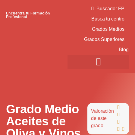
Buscador FP
Encuentra tu Formación
Profesional
Busca tu centro
Grados Medios
Grados Superiores
Blog
Grado Medio

Valoración

Aceites de
de este

grado
Oliva y Vinos

