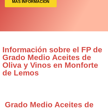
MÁS INFORMACIÓN
Información sobre el FP de
Grado Medio Aceites de
Oliva y Vinos en Monforte
de Lemos
Grado Medio Aceites de