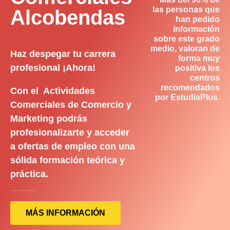
las personas que
Alcobendas
han pedido
información
sobre este grado
medio, valoran de
Haz despegar tu carrera
forma muy
profesional ¡Ahora!
positiva los
centros
recomendados
Con el Actividades
por EstudiaPlus.
Comerciales de Comercio y
Marketing podrás
profesionalizarte y acceder
a ofertas de empleo con una
sólida formación teórica y
práctica.
MÁS INFORMACIÓN