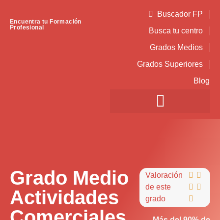
Buscador FP
Encuentra tu Formación
Profesional
Busca tu centro
Grados Medios
Grados Superiores
Blog
Grado Medio
Valoración


de este


Actividades
grado

Comerciales
Más del 90% de