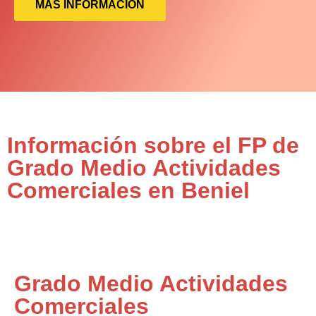
MÁS INFORMACIÓN
Información sobre el FP de
Grado Medio Actividades
Comerciales en Beniel
Grado Medio Actividades
Comerciales