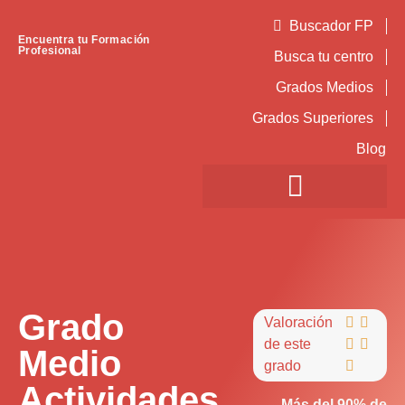
Buscador FP
Encuentra tu Formación
Profesional
Busca tu centro
Grados Medios
Grados Superiores
Blog
Grado
Valoración


de este


Medio
grado

Actividades
Más del 90% de