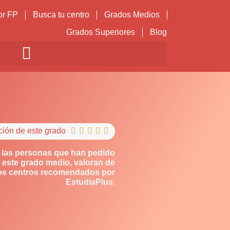
or FP
Busca tu centro
Grados Medios
Grados Superiores
Blog
ción de este grado





 las personas que han pedido
 este grado medio, valoran de
los centros recomendados por
EstudiaPlus.