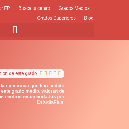
or FP
Busca tu centro
Grados Medios
Grados Superiores
Blog
ción de este grado





 las personas que han pedido
 este grado medio, valoran de
los centros recomendados por
EstudiaPlus.