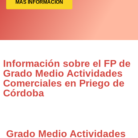
MÁS INFORMACIÓN
Información sobre el FP de
Grado Medio Actividades
Comerciales en Priego de
Córdoba
Grado Medio Actividades