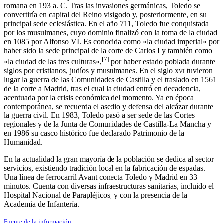
romana en
193 a. C.
Tras las invasiones germánicas, Toledo se
convertiría en capital del Reino visigodo y, posteriormente, en su
principal sede eclesiástica. En el año 711, Toledo fue conquistada
por los musulmanes, cuyo dominio finalizó con la toma de la ciudad
en 1085 por Alfonso VI. Es conocida como «la ciudad imperial» por
haber sido la sede principal de la corte de Carlos I​ y también como
[
7
]
«la ciudad de las tres culturas»,
​ por haber estado poblada durante
siglos por cristianos, judíos y musulmanes. En el siglo
xvi
tuvieron
lugar la guerra de las Comunidades de Castilla y el traslado en 1561
de la corte a Madrid, tras el cual la ciudad entró en decadencia,
acentuada por la crisis económica del momento. Ya en época
contemporánea, se recuerda el asedio y defensa del alcázar durante
la guerra civil. En 1983, Toledo pasó a ser sede de las Cortes
regionales y de la Junta de Comunidades de Castilla-La Mancha​ y
en 1986 su casco histórico fue declarado Patrimonio de la
Humanidad.
En la actualidad la gran mayoría de la población se dedica al sector
servicios, existiendo tradición local en la fabricación de espadas.
Una línea de ferrocarril Avant conecta Toledo y Madrid en 33
minutos. Cuenta con diversas infraestructuras sanitarias, incluido el
Hospital Nacional de Parapléjicos, y con la presencia de la
Academia de Infantería.
Fuente de la información