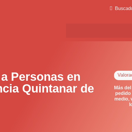
Buscad
 a Personas en
Valora
cia Quintanar de
Más del
pedido 
medio, 
l