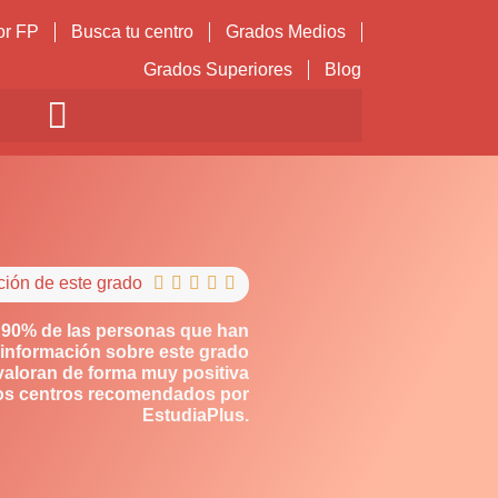
or FP
Busca tu centro
Grados Medios
Grados Superiores
Blog
ción de este grado





 90% de las personas que han
información sobre este grado
valoran de forma muy positiva
os centros recomendados por
EstudiaPlus.