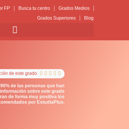
or FP
Busca tu centro
Grados Medios
Grados Superiores
Blog
ción de este grado





 90% de las personas que han
información sobre este grado
ran de forma muy positiva los
comendados por EstudiaPlus.