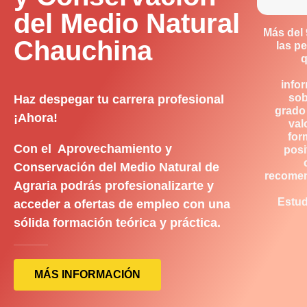
del Medio Natural
Más del
Chauchina
las p
q
info
sob
Haz despegar tu carrera profesional
grado
¡Ahora!
val
for
Con el Aprovechamiento y
posi
Conservación del Medio Natural de
recome
Agraria podrás profesionalizarte y
Estud
acceder a ofertas de empleo con una
sólida formación teórica y práctica.
MÁS INFORMACIÓN