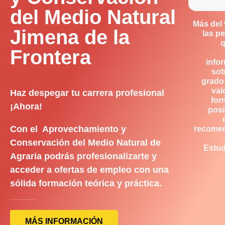
del Medio Natural
Más del
Jimena de la
las p
q
Frontera
info
sob
grado
val
Haz despegar tu carrera profesional
for
¡Ahora!
posi
Con el Aprovechamiento y
recome
Conservación del Medio Natural de
Estud
Agraria podrás profesionalizarte y
acceder a ofertas de empleo con una
sólida formación teórica y práctica.
MÁS INFORMACIÓN