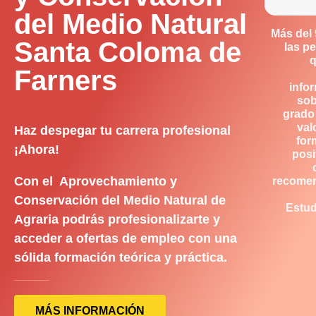
del Medio Natural
Más del
Santa Coloma de
las p
q
Farners
info
sob
grado
val
Haz despegar tu carrera profesional
for
¡Ahora!
posi
Con el Aprovechamiento y
recome
Conservación del Medio Natural de
Estud
Agraria podrás profesionalizarte y
acceder a ofertas de empleo con una
sólida formación teórica y práctica.
MÁS INFORMACIÓN