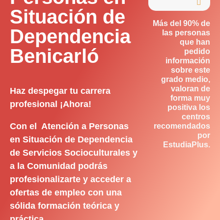

Situación de
Más del 90% de
Dependencia
las personas
que han
Benicarló
pedido
información
sobre este
grado medio,
valoran de
Haz despegar tu carrera
forma muy
profesional ¡Ahora!
positiva los
centros
Con el Atención a Personas
recomendados
por
en Situación de Dependencia
EstudiaPlus.
de Servicios Socioculturales y
a la Comunidad podrás
profesionalizarte y acceder a
ofertas de empleo con una
sólida formación teórica y
práctica.