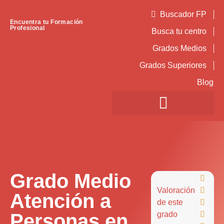
Buscador FP
Encuentra tu Formación
Profesional
Busca tu centro
Grados Medios
Grados Superiores
Blog
Grado Medio

Valoración

Atención a
de este

Personas en
grado
