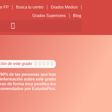
or FP
Busca tu centro
Grados Medios
Grados Superiores
Blog
ción de este grado





 90% de las personas que han
información sobre este grado
ran de forma muy positiva los
comendados por EstudiaPlus.