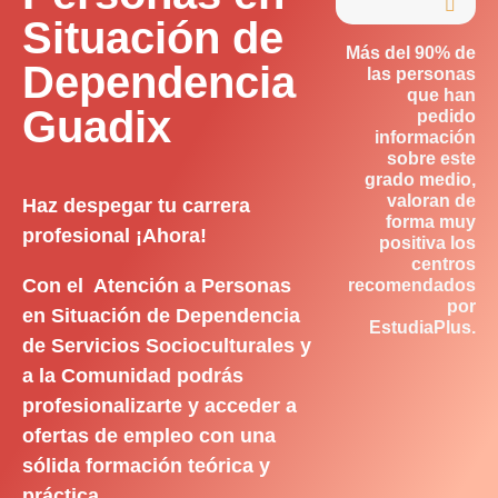

Situación de
Más del 90% de
Dependencia
las personas
que han
Guadix
pedido
información
sobre este
grado medio,
valoran de
Haz despegar tu carrera
forma muy
profesional ¡Ahora!
positiva los
centros
Con el Atención a Personas
recomendados
por
en Situación de Dependencia
EstudiaPlus.
de Servicios Socioculturales y
a la Comunidad podrás
profesionalizarte y acceder a
ofertas de empleo con una
sólida formación teórica y
práctica.