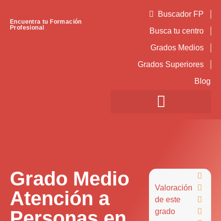
Buscador FP
Encuentra tu Formación
Profesional
Busca tu centro
Grados Medios
Grados Superiores
Blog
Grado Medio

Valoración

Atención a
de este

Personas en
grado
