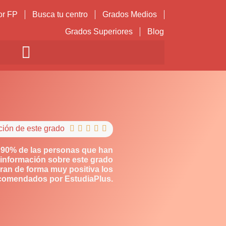
or FP
Busca tu centro
Grados Medios
Grados Superiores
Blog
ción de este grado





 90% de las personas que han
información sobre este grado
ran de forma muy positiva los
comendados por EstudiaPlus.