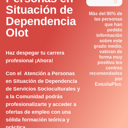

Situación de
Más del 90% de
Dependencia
las personas
que han
Olot
pedido
información
sobre este
grado medio,
valoran de
Haz despegar tu carrera
forma muy
profesional ¡Ahora!
positiva los
centros
Con el Atención a Personas
recomendados
por
en Situación de Dependencia
EstudiaPlus.
de Servicios Socioculturales y
a la Comunidad podrás
profesionalizarte y acceder a
ofertas de empleo con una
sólida formación teórica y
práctica.