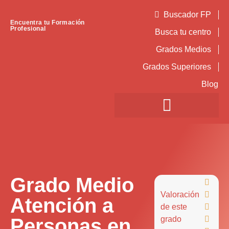
Buscador FP
Encuentra tu Formación
Profesional
Busca tu centro
Grados Medios
Grados Superiores
Blog
Grado Medio

Valoración

Atención a
de este

Personas en
grado
