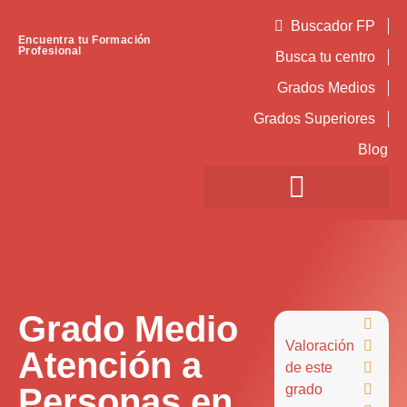
Buscador FP
Encuentra tu Formación
Profesional
Busca tu centro
Grados Medios
Grados Superiores
Blog
Grado Medio

Valoración

Atención a
de este

Personas en
grado
