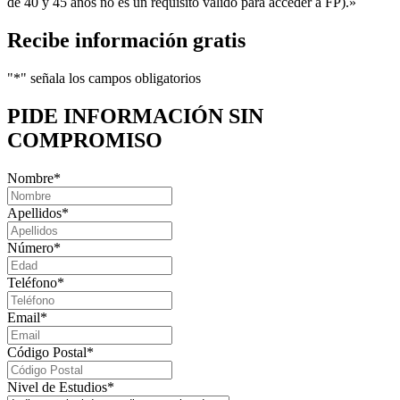
de 40 y 45 años no es un requisito válido para acceder a FP).»
Recibe información gratis
"
*
" señala los campos obligatorios
PIDE INFORMACIÓN
SIN
COMPROMISO
Nombre
*
Apellidos
*
Número
*
Teléfono
*
Email
*
Código Postal
*
Nivel de Estudios
*