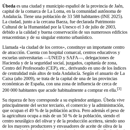
Úbeda
es una ciudad y municipio español de la provincia de Jaén,
capital de la comarca de La Loma, en la comunidad autónoma de
Andalucía. Tiene una población de
33 588 habitantes
(INE 2025).
La ciudad, junto a la cercana Baeza, fue declarada Patrimonio
Cultural de la Humanidad por la Unesco el 3 de julio de 2003,
debido a la calidad y buena conservación de sus numerosos edificios
renacentistas y de su singular entorno urbanístico.​
Llamada «la ciudad de los cerros», constituye un importante centro
de atracción. Cuenta con hospital comarcal, centros educativos y
escuelas universitarias —UNED y SAFA—, delegaciones de
Hacienda y de la seguridad social, juzgados, capitanía de zona,
Centro del Profesorado (CEP),​ etc., derivando en uno de los índices
de centralidad más altos de toda Andalucía. Según el anuario de La
Caixa (año 2009), se trata de la capital de una de las provincias
económicas de España, con una zona de influencia de cerca de
[
3
]
200 000 habitantes que acude habitualmente a comprar en ella.
Su riqueza de hoy corresponde a su esplendor antiguo. Úbeda vive
principalmente del sector terciario, el comercio y la administración,
que ocupan el 49 % de la población activa. Pero además el peso de
la agricultura ocupa a más de un 50 % de la población, siendo el
centro neurálgico del olivar y de la producción aceitera, siendo uno
de los mayores productores y envasadores de aceite de oliva de la