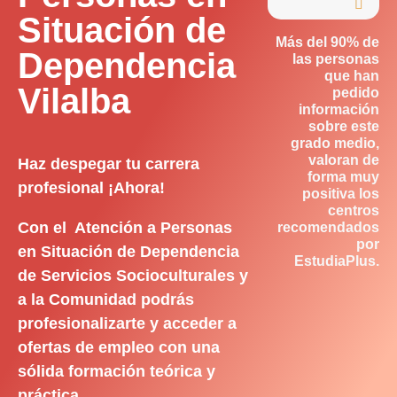

Situación de
Más del 90% de
Dependencia
las personas
que han
Vilalba
pedido
información
sobre este
grado medio,
valoran de
Haz despegar tu carrera
forma muy
profesional ¡Ahora!
positiva los
centros
Con el Atención a Personas
recomendados
por
en Situación de Dependencia
EstudiaPlus.
de Servicios Socioculturales y
a la Comunidad podrás
profesionalizarte y acceder a
ofertas de empleo con una
sólida formación teórica y
práctica.