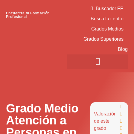
Buscador FP
Encuentra tu Formación
Profesional
Busca tu centro
Grados Medios
Grados Superiores
Blog
Grado Medio

Valoración

Atención a
de este

Personas en
grado
