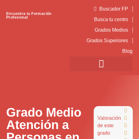
Buscador FP
Encuentra tu Formación
Profesional
Busca tu centro
Grados Medios
Grados Superiores
Blog
Grado Medio

Valoración

Atención a
de este

Personas en
grado
