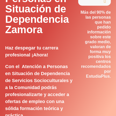

Situación de
Más del 90% de
Dependencia
las personas
que han
Zamora
pedido
información
sobre este
grado medio,
valoran de
Haz despegar tu carrera
forma muy
profesional ¡Ahora!
positiva los
centros
Con el Atención a Personas
recomendados
por
en Situación de Dependencia
EstudiaPlus.
de Servicios Socioculturales y
a la Comunidad podrás
profesionalizarte y acceder a
ofertas de empleo con una
sólida formación teórica y
práctica.