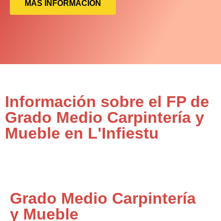
MÁS INFORMACIÓN
Información sobre el FP de
Grado Medio Carpintería y
Mueble en L'Infiestu
Grado Medio Carpintería
y Mueble