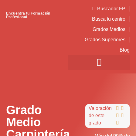
Buscador FP
Encuentra tu Formación
Profesional
Busca tu centro
Grados Medios
Grados Superiores
Blog
Grado
Valoración


de este


Medio
grado

Carpintería
Más del 90% de