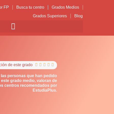
or FP
Busca tu centro
Grados Medios
Grados Superiores
Blog
ción de este grado





 las personas que han pedido
 este grado medio, valoran de
los centros recomendados por
EstudiaPlus.