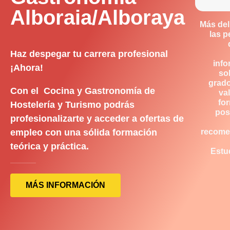
Alboraia/Alboraya
Más del
las 
Haz despegar tu carrera profesional
inf
¡Ahora!
so
grado
Con el Cocina y Gastronomía de
va
fo
Hostelería y Turismo podrás
posi
profesionalizarte y acceder a ofertas de
empleo con una sólida formación
recom
teórica y práctica.
Estu
MÁS INFORMACIÓN