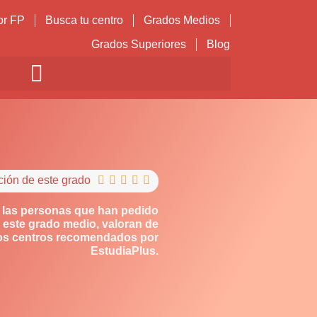
or FP
Busca tu centro
Grados Medios
Grados Superiores
Blog
ción de este grado





 las personas que han pedido
 este grado medio, valoran de
los centros recomendados por
EstudiaPlus.