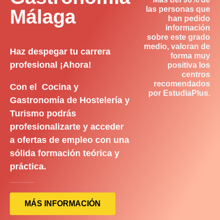
las personas que
Málaga
han pedido
información
sobre este grado
medio, valoran de
Haz despegar tu carrera
forma muy
profesional ¡Ahora!
positiva los
centros
recomendados
Con el Cocina y
por EstudiaPlus.
Gastronomía de Hostelería y
Turismo podrás
profesionalizarte y acceder
a ofertas de empleo con una
sólida formación teórica y
práctica.
MÁS INFORMACIÓN