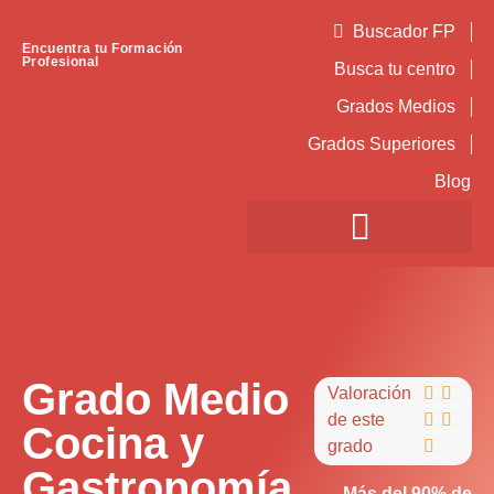
Buscador FP
Encuentra tu Formación
Profesional
Busca tu centro
Grados Medios
Grados Superiores
Blog
Grado Medio
Valoración


de este


Cocina y
grado

Gastronomía
Más del 90% de