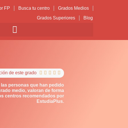
or FP
Busca tu centro
Grados Medios
Grados Superiores
Blog
ción de este grado





 las personas que han pedido
grado medio, valoran de forma
los centros recomendados por
EstudiaPlus.