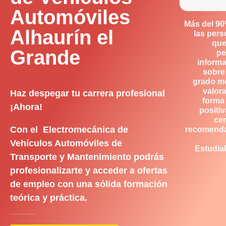
Automóviles
Más del 9
Alhaurín el
las per
que
Grande
pe
inform
sobre
grado m
valor
Haz despegar tu carrera profesional
forma
¡Ahora!
positiv
ce
Con el Electromecánica de
recomend
Vehículos Automóviles de
Estudia
Transporte y Mantenimiento podrás
profesionalizarte y acceder a ofertas
de empleo con una sólida formación
teórica y práctica.