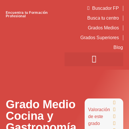
Buscador FP
Encuentra tu Formación
Profesional
Busca tu centro
Grados Medios
Grados Superiores
Blog
Grado Medio

Valoración

Cocina y
de este

Gastronomía
grado
