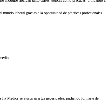
stos módulos abarcan tanto clases teóricas como prácticas, brindando a
al mundo laboral gracias a la oportunidad de prácticas profesionales.
 medio.
os FP Medios se ajustarán a tus necesidades, pudiendo formarte de