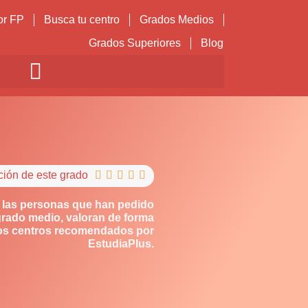
or FP
Busca tu centro
Grados Medios
Grados Superiores
Blog
ción de este grado





 las personas que han pedido
grado medio, valoran de forma
los centros recomendados por
EstudiaPlus.