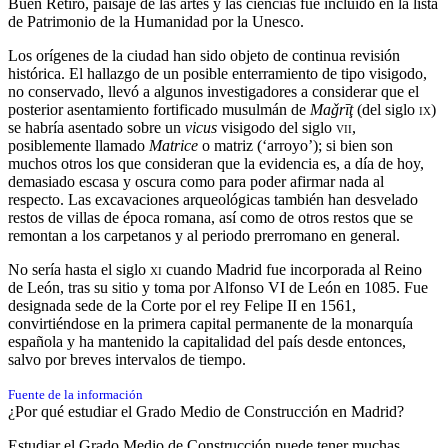
Buen Retiro, paisaje de las artes y las ciencias fue incluido en la lista
de Patrimonio de la Humanidad por la Unesco.​
Los orígenes de la ciudad han sido objeto de continua revisión
histórica. El hallazgo de un posible enterramiento de tipo visigodo,
no conservado, llevó a algunos investigadores a considerar que el
posterior asentamiento fortificado musulmán de
Maǧrīţ
(del siglo
ix
)
se habría asentado sobre un
vicus
visigodo del siglo
vii
,
posiblemente llamado
Matrice
o matriz (‘arroyo’);​​ si bien son
muchos otros los que consideran que la evidencia es, a día de hoy,
demasiado escasa y oscura como para poder afirmar nada al
respecto. Las excavaciones arqueológicas también han desvelado
restos de villas de época romana, así como de otros restos que se
remontan a los carpetanos y al periodo prerromano en general.
No sería hasta el siglo
xi
cuando Madrid fue incorporada al Reino
de León, tras su sitio y toma por Alfonso VI de León en 1085. Fue
designada sede de la Corte por el rey Felipe II en 1561,
convirtiéndose en la primera capital permanente de la monarquía
española y ha mantenido la capitalidad del país desde entonces,
salvo por breves intervalos de tiempo.
Fuente de la información
¿Por qué estudiar el Grado Medio de Construcción en Madrid?
Estudiar el Grado Medio de Construcción puede tener muchas