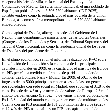
categoría histórica de villa,​ es la capital del Estado​ y de la
Comunidad de Madrid. En su término municipal, el más poblado de
España, su población es de
3 506 730 habitantes
(INE 2025),
constituyéndose como la segunda ciudad más poblada de la Unión
Europea, así como su área metropolitana, con
6 779 888 habitantes
empadronados.​​​​​​
Como capital de España, alberga las sedes del Gobierno de la
Nación y sus departamentos ministeriales, de las Cortes Generales
(Congreso de los Diputados y Senado), del Tribunal Supremo y del
Tribunal Constitucional, así como la residencia oficial de los reyes
de España​ y del presidente del Gobierno.
En el plano económico, según el informe realizado por PwC sobre
la evolución de la población y la economía de las principales
capitales mundiales en 2009, es la cuarta ciudad más rica de Europa
en PIB per cápita medido en términos de paridad de poder de
compra, tras Londres, París y Moscú.​ En 2009, el 50,1 % de los
ingresos de las 5000 principales empresas españolas son generados
por sociedades con sede social en Madrid, que suponen el 31,8 % de
ellas.​ Es sede del 4.º mayor mercado de valores de Europa,​ 2.º en el
ámbito iberoamericano (Latibex), y de varias grandes corporaciones.​​
Es la 8.ª ciudad del mundo con mayor presencia de multinacionales.​​
Cuenta con un PIB nominal de 181 280 millones de euros (2023) —
el 12,4 % del PIB nacional— y un PIB per cápita nominal de