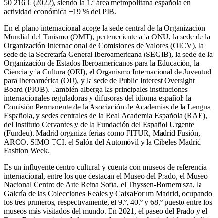
50 216 €
(2022), siendo la 1.ª área metropolitana española en
actividad económica −19 % del PIB.​
En el plano internacional acoge la sede central de la Organización
Mundial del Turismo (OMT), perteneciente a la ONU, la sede de la
Organización Internacional de Comisiones de Valores (OICV), la
sede de la Secretaría General Iberoamericana (SEGIB), la sede de la
Organización de Estados Iberoamericanos para la Educación, la
Ciencia y la Cultura (OEI), el Organismo Internacional de Juventud
para Iberoamérica (OIJ), y la sede de Public Interest Oversight
Board (PIOB).​ También alberga las principales instituciones
internacionales reguladoras y difusoras del idioma español: la
Comisión Permanente de la Asociación de Academias de la Lengua
Española,​ y sedes centrales de la Real Academia Española (RAE),
del Instituto Cervantes y de la Fundación del Español Urgente
(Fundeu). Madrid organiza ferias como FITUR, Madrid Fusión,
ARCO, SIMO TCI, el Salón del Automóvil y la Cibeles Madrid
Fashion Week.​
Es un influyente centro cultural y cuenta con museos de referencia
internacional, entre los que destacan el Museo del Prado, el Museo
Nacional Centro de Arte Reina Sofía, el Thyssen-Bornemisza, la
Galería de las Colecciones Reales y CaixaForum Madrid, ocupando
los tres primeros, respectivamente, el 9.º, 40.º y 68.º puesto entre los
museos más visitados del mundo.​ En 2021, el paseo del Prado y el