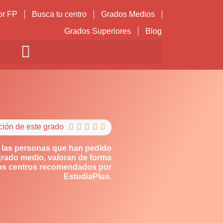
or FP
Busca tu centro
Grados Medios
Grados Superiores
Blog
ción de este grado





 las personas que han pedido
grado medio, valoran de forma
los centros recomendados por
EstudiaPlus.