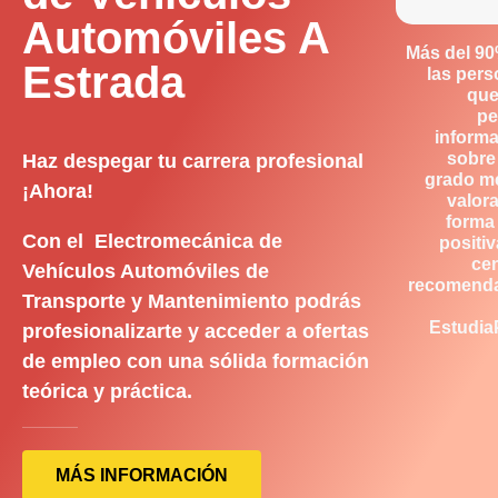
Automóviles A
Más del 9
Estrada
las per
que
pe
inform
sobre
Haz despegar tu carrera profesional
grado m
¡Ahora!
valor
forma
Con el Electromecánica de
positiv
ce
Vehículos Automóviles de
recomend
Transporte y Mantenimiento podrás
Estudia
profesionalizarte y acceder a ofertas
de empleo con una sólida formación
teórica y práctica.
MÁS INFORMACIÓN